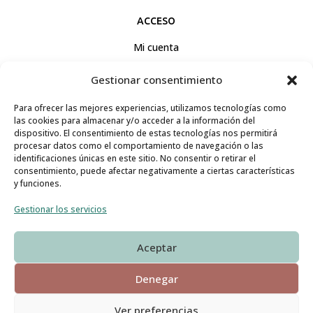
ACCESO
Mi cuenta
Preguntas Frecuentes
Gestionar consentimiento
Contacto
Para ofrecer las mejores experiencias, utilizamos tecnologías como
las cookies para almacenar y/o acceder a la información del
MENU
dispositivo. El consentimiento de estas tecnologías nos permitirá
procesar datos como el comportamiento de navegación o las
Raw Yoga Studio
identificaciones únicas en este sitio. No consentir o retirar el
consentimiento, puede afectar negativamente a ciertas características
Clases
y funciones.
Terapias
Gestionar los servicios
Bio
Aceptar
Blog
Denegar
Ver preferencias