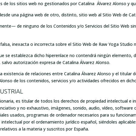
os de los sitios web no gestionados por Catalina Álvarez Alonso y q
 desde una página web de otro, distinto, sitio web al Sitio Web de Ca
mente— de ninguno de los Contenidos y/o Servicios del Sitio Web sin
lsa, inexacta o incorrecta sobre el Sitio Web de Raw Yoga Studio ni
l que se establezca dicho hiperenlace no contendrá ningún elemento,
, salvo autorización expresa de Catalina Álvarez Alonso.
a existencia de relaciones entre Catalina Álvarez Alonso y el titular del
onso de los contenidos, servicios y/o actividades ofrecidos en dicho 
DUSTRIAL
onaria, es titular de todos los derechos de propiedad intelectual e in
nciativo y no exhaustivo, imágenes, sonido, audio, vídeo, software
riales usados, programas de ordenador necesarios para su funcionami
ntelectual por el ordenamiento jurídico español, siéndoles aplicabl
elativos a la materia y suscritos por España.