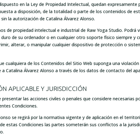
dispuesto en la Ley de Propiedad Intelectual, quedan expresamente pro
puesta a disposición, de la totalidad o parte de los contenidos de es
 sin la autorización de Catalina Álvarez Alonso.
s de propiedad intelectual e industrial de Raw Yoga Studio. Podrá vi
co duro de su ordenador o en cualquier otro soporte físico siempre y
imir, alterar, o manipular cualquier dispositivo de protección o sist
ue cualquiera de los Contenidos del Sitio Web suponga una violación
e a Catalina Álvarez Alonso a través de los datos de contacto de
IÓN APLICABLE Y JURISDICCIÓN
 presentar las acciones civiles o penales que considere necesarias por
sentes Condiciones.
lonso se regirá por la normativa vigente y de aplicación en el territo
ón de estas Condiciones las partes someterán sus conflictos a la juris
o.