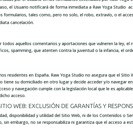
 caso, el Usuario notificará de forma inmediata a Raw Yoga Studio a
s formularios, tales como, pero no solo, el robo, extravío, o el acce
diata cancelación.
r todos aquellos comentarios y aportaciones que vulneren la ley, el 
icos, spamming, que atenten contra la juventud o la infancia, el orden
arios residentes en España. Raw Yoga Studio no asegura que el Sitio 
e o tiene su domiciliado en otro lugar y decide acceder y/o navegar en
cceso y navegación cumple con la legislación local que le es aplica
dicho acceso.
 SITIO WEB: EXCLUSIÓN DE GARANTÍAS Y RESPON
ad, disponibilidad y utilidad del Sitio Web, ni de los Contenidos o Se
b, sin embargo, no se responsabiliza ni garantiza que el acceso a es