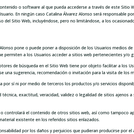
ntenido o software al que pueda accederse a través de este Sitio We
suario. En ningún caso Catalina Álvarez Alonso será responsable por 
uso del Sitio Web, incluyéndose, pero no limitándose, a los ocasiona
 Alonso pone o puede poner a disposición de los Usuarios medios de 
e permiten a los Usuarios acceder a sitios web pertenecientes y/o g
otores de búsqueda en el Sitio Web tiene por objeto facilitar a los U
rse una sugerencia, recomendación o invitación para la visita de los 
a por sí ni por medio de terceros los productos y/o servicios disponib
técnica, exactitud, veracidad, validez o legalidad de sitios ajenos 
á o controlará el contenido de otros sitios web, así como tampoco a
material existente en los referidos sitios enlazados.
abilidad por los daños y perjuicios que pudieran producirse por el a