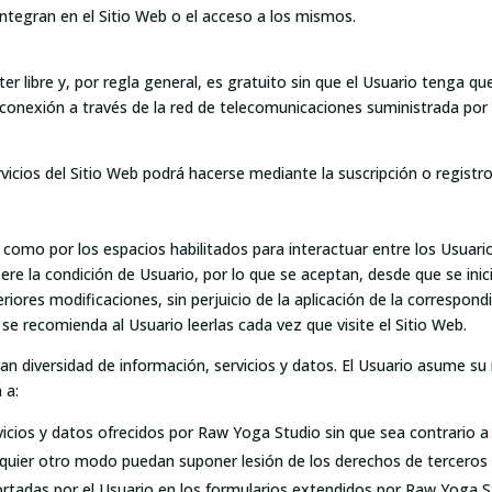
ntegran en el Sitio Web o el acceso a los mismos.
cter libre y, por regla general, es gratuito sin que el Usuario tenga
e de conexión a través de la red de telecomunicaciones suministrada p
vicios del Sitio Web podrá hacerse mediante la suscripción o registro
í como por los espacios habilitados para interactuar entre los Usuari
re la condición de Usuario, por lo que se aceptan, desde que se inici
eriores modificaciones, sin perjuicio de la aplicación de la correspo
 se recomienda al Usuario leerlas cada vez que visite el Sitio Web.
n diversidad de información, servicios y datos. El Usuario asume su 
 a:
icios y datos ofrecidos por Raw Yoga Studio sin que sea contrario a 
ualquier otro modo puedan suponer lesión de los derechos de tercero
portadas por el Usuario en los formularios extendidos por Raw Yoga S